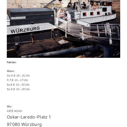
Fakten:
Wann
:
Do 6.8 16 – 21 Uhr
Fr 7.8 10 – 17 Uhr
Sa 8.8 10 – 20 Uhr
So 9.8 10 – 20 Uhr
Wo:
ARTE NOAH
Oskar-Laredo-Platz 1
97080 Würzburg