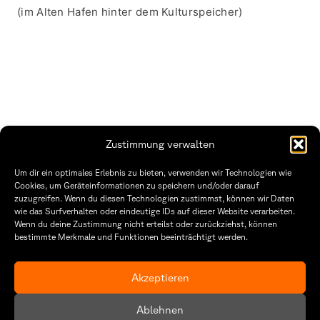
(im Alten Hafen hinter dem Kulturspeicher)
Zustimmung verwalten
THWS | Fakultät Gestaltung Würzburg
Um dir ein optimales Erlebnis zu bieten, verwenden wir Technologien wie
Technische Hochschule
Öffnungszeiten Dekanat
Cookies, um Geräteinformationen zu speichern und/oder darauf
Würzburg-Schweinfurt
Montag – Freitag
zuzugreifen. Wenn du diesen Technologien zustimmst, können wir Daten
Sanderheinrichsleitenweg 20
8:30 – 12:00
wie das Surfverhalten oder eindeutige IDs auf dieser Website verarbeiten.
97074 Würzburg
Dienstag & Donnerstag
Wenn du deine Zustimmung nicht erteilst oder zurückziehst, können
8:30 – 15:30
bestimmte Merkmale und Funktionen beeinträchtigt werden.
tel: +49 931 35 11 93 02
mail: dekanat.fg@thws.de
Raum: I.1.29
Kontakt
Akzeptieren
Datenschutzerklärung
Ablehnen
Cookie-Richtlinie (EU)