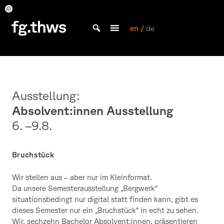
Skip
to
Absolvent*innen
Fabian
Fabian
Fabian
Fabian
Fabian
Fabian
Fabian
SS
Kirchen
Kirchen
Kirchen
Kirchen
Kirchen
Kirchen
Kirchen
content
en /
de
2020
Bachelor Kommunikationsdesign und Master Design & Information studieren
THWS
|
Fakultät
Gestaltung
Ausstellung:
Würzburg
Absolvent:innen Ausstellung
6. –9.8.
Bruchstück
Wir stellen aus – aber nur im Kleinformat.
Da unsere Semesterausstellung „Bergwerk“
situationsbedingt nur digital statt finden kann, gibt es
dieses Semester nur ein „Bruchstück“ in echt zu sehen.
Wir, sechzehn Bachelor Absolvent:innen, präsentieren