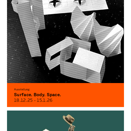
Ausstellung:
Surface. Body. Space.
18.12.
25
- 15.1.
26
Exhibition of the foundation class of three-dimensional and spatial design