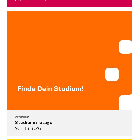
Indianapolis, the Herron School of Art + Design, and a joint exhibition—a
travelogue.
Aktuelles:
Studieninfotage
9. - 13.3.
26
Programm an beiden Standorten der THWS