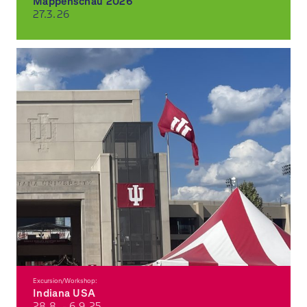
Mappenschau 2026
27.3.
26
Schau mal rein! Studierende präsentieren ihre Mappen.
Excursion/Workshop:
Indiana USA
28.8. - 6.9.
25