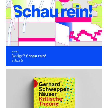
Event:
Design?
Schau rein!
3.6.
26
Kommunikationsdesign: Tag der offenen Tür