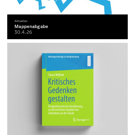
Aktuelles:
Mappenabgabe
30.4.
26
Frist für die Mappeneinreichung für Studienbeginn Wintersemester 2026/27:
30.4.2026 (12.00 Uhr mittags)