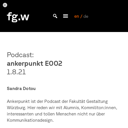
Skip
to
Sandra
Sandra
Sandra
Sandra
Sandra
Sandra
Sandra
Sandra
fg.w
Dotou
Dotou
Dotou
Dotou
Dotou
Dotou
Dotou
Dotou
content
en /
de
Bachelor Kommunikationsdesign und Master Design & Information studieren
Podcast:
ankerpunkt E002
1.8.21
Sandra Dotou
Ankerpunkt ist der Podcast der Fakultät Gestaltung
Würzburg. Hier reden wir mit Alumnis, Kommiliton:innen,
interessanten und tollen Menschen nicht nur über
Kommunikationsdesign.