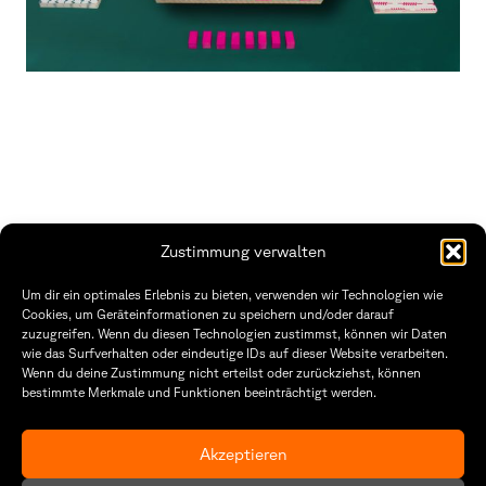
Zustimmung verwalten
THWS | Fakultät Gestaltung Würzburg
Um dir ein optimales Erlebnis zu bieten, verwenden wir Technologien wie
Technische Hochschule
Öffnungszeiten Dekanat
Cookies, um Geräteinformationen zu speichern und/oder darauf
Würzburg-Schweinfurt
Montag – Freitag
zuzugreifen. Wenn du diesen Technologien zustimmst, können wir Daten
Sanderheinrichsleitenweg 20
8:30 – 12:00
wie das Surfverhalten oder eindeutige IDs auf dieser Website verarbeiten.
97074 Würzburg
Dienstag & Donnerstag
Wenn du deine Zustimmung nicht erteilst oder zurückziehst, können
8:30 – 15:30
bestimmte Merkmale und Funktionen beeinträchtigt werden.
tel: +49 931 35 11 93 02
mail: dekanat.fg@thws.de
Raum: I.1.29
Kontakt
Akzeptieren
Datenschutzerklärung