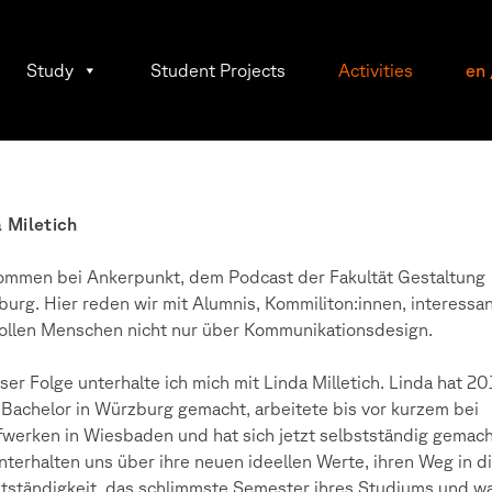
Study
Student Projects
Activities
en
 Miletich
ommen bei Ankerpunkt, dem Podcast der Fakultät Gestaltung
urg. Hier reden wir mit Alumnis, Kommiliton:innen, interessa
ollen Menschen nicht nur über Kommunikationsdesign.
eser Folge unterhalte ich mich mit Linda Milletich. Linda hat 2
 Bachelor in Würzburg gemacht, arbeitete bis vor kurzem bei
werken in Wiesbaden und hat sich jetzt selbstständig gemach
nterhalten uns über ihre neuen ideellen Werte, ihren Weg in d
tständigkeit, das schlimmste Semester ihres Studiums und 