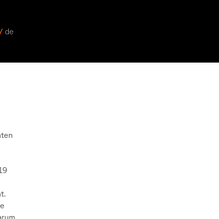
 /
de
nten
019
t.
ie
warum