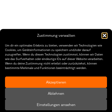
Zustimmung verwalten
THWS | Fakultät Gestaltung Würzburg
Um dir ein optimales Erlebnis zu bieten, verwenden wir Technologien wie
Technische Hochschule
Öffnungszeiten Dekanat
Cookies, um Geräteinformationen zu speichern und/oder darauf
Würzburg-Schweinfurt
Montag – Freitag
zuzugreifen. Wenn du diesen Technologien zustimmst, können wir Daten
Sanderheinrichsleitenweg 20
8:30 – 12:00
wie das Surfverhalten oder eindeutige IDs auf dieser Website verarbeiten.
97074 Würzburg
Dienstag & Donnerstag
Wenn du deine Zustimmung nicht erteilst oder zurückziehst, können
8:30 – 15:30
bestimmte Merkmale und Funktionen beeinträchtigt werden.
tel: +49 931 35 11 93 02
mail: dekanat.fg@thws.de
Raum: I.1.29
Kontakt
Akzeptieren
Datenschutzerklärung
Ablehnen
Cookie-Richtlinie (EU)
Einstellungen ansehen