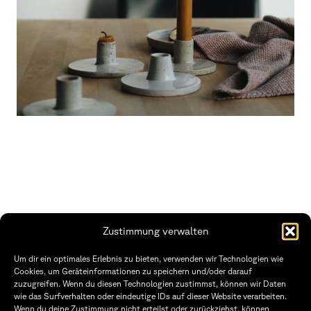
Zustimmung verwalten
THWS | Fakultät Gestaltung Würzburg
Um dir ein optimales Erlebnis zu bieten, verwenden wir Technologien wie
Technische Hochschule
Öffnungszeiten Dekanat
Cookies, um Geräteinformationen zu speichern und/oder darauf
Würzburg-Schweinfurt
Montag – Freitag
zuzugreifen. Wenn du diesen Technologien zustimmst, können wir Daten
Sanderheinrichsleitenweg 20
8:30 – 12:00
wie das Surfverhalten oder eindeutige IDs auf dieser Website verarbeiten.
97074 Würzburg
Dienstag & Donnerstag
Wenn du deine Zustimmung nicht erteilst oder zurückziehst, können