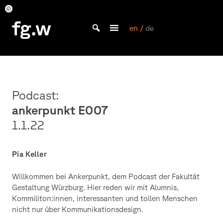
Skip
to
Pia
Pia
Eine
Pia
Pia
Pia
Pia
Pia
Processed
fg.w
Keller
Keller
Hand
Keller
Keller
Keller
Keller
Keller
with
content
en /
de
nähert
VSCO
Bachelor Kommunikationsdesign und Master Design & Information studieren
sich
with
einer
a6
Pflanze,
preset
gleichzeitig
vergrößert
sich
ein
Podcast:
Kreis
auf
ankerpunkt E007
einem
Bildschirm.
1.1.22
Pia Keller
Willkommen bei Ankerpunkt, dem Podcast der Fakultät
Gestaltung Würzburg. Hier reden wir mit Alumnis,
Kommiliton:innen, interessanten und tollen Menschen
nicht nur über Kommunikationsdesign.