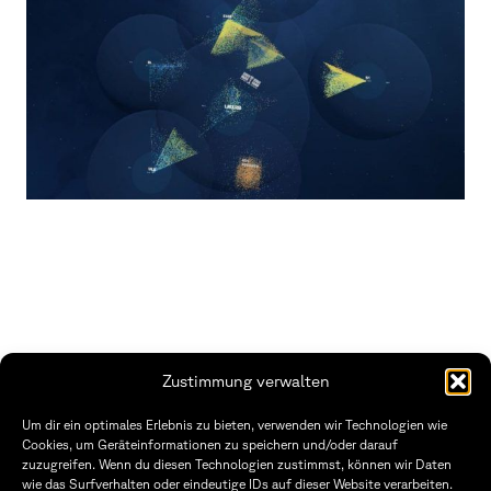
Zustimmung verwalten
THWS | Fakultät Gestaltung Würzburg
Um dir ein optimales Erlebnis zu bieten, verwenden wir Technologien wie
Technische Hochschule
Öffnungszeiten Dekanat
Cookies, um Geräteinformationen zu speichern und/oder darauf
Würzburg-Schweinfurt
Montag – Freitag
zuzugreifen. Wenn du diesen Technologien zustimmst, können wir Daten
Sanderheinrichsleitenweg 20
8:30 – 12:00
wie das Surfverhalten oder eindeutige IDs auf dieser Website verarbeiten.