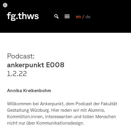
Skip
to
Annika
Annika
Annika
Annika
Annika
Annika
Kreikenbohm
Kreikenbohm
Kreikenbohm
Kreikenbohm
Kreikenbohm
Kreikenbohm
content
en /
de
Bachelor Kommunikationsdesign und Master Design & Information studieren
THWS
|
Fakultät
Gestaltung
Podcast:
Würzburg
ankerpunkt E008
1.2.22
Annika Kreikenbohm
Willkommen bei Ankerpunkt, dem Podcast der Fakultät
Gestaltung Würzburg. Hier reden wir mit Alumnis,
Kommiliton:innen, interessanten und tollen Menschen
nicht nur über Kommunikationsdesign.