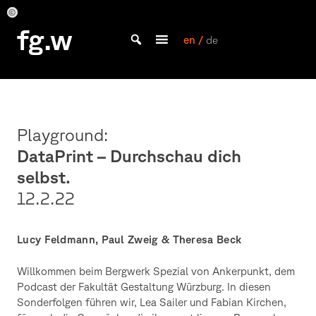
Skip
to
Lucy
Lucy
Lucy
Lucy
Lucy
Lucy
fg.w
Feldmann,
Feldmann,
Feldmann,
Feldmann,
Feldmann,
Feldmann,
content
en /
de
Paul
Paul
Paul
Paul
Paul
Paul
Bachelor Kommunikationsdesign und Master Design & Information studieren
Zweig
Zweig
Zweig
Zweig
Zweig
Zweig
&
&
&
&
&
&
Theresa
Theresa
Theresa
Theresa
Theresa
Theresa
Beck
Beck
Beck
Beck
Beck
Beck
Playground:
DataPrint – Durchschau dich
selbst.
12.2.22
Lucy Feldmann, Paul Zweig & Theresa Beck
Willkommen beim Bergwerk Spezial von Ankerpunkt, dem
Podcast der Fakultät Gestaltung Würzburg. In diesen
Sonderfolgen führen wir, Lea Sailer und Fabian Kirchen,