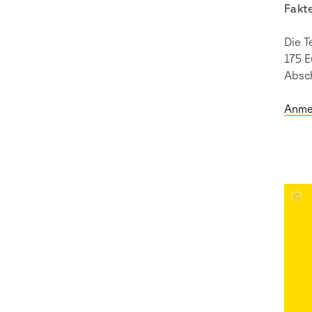
Fakt
Die T
175 E
Absch
Anme
FG_De