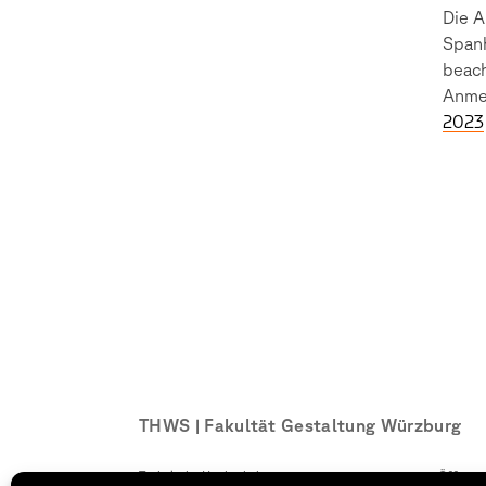
Die A
Spanh
beach
Anmel
2023
THWS | Fakultät Gestaltung Würzburg
Technische Hochschule
Öffnung