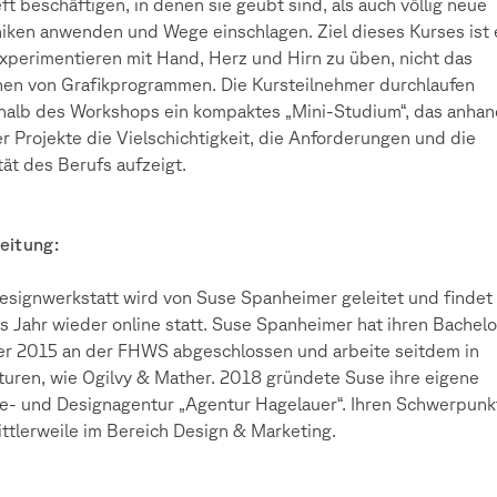
eft beschäftigen, in denen sie geübt sind, als auch völlig neue
iken anwenden und Wege einschlagen. Ziel dieses Kurses ist 
xperimentieren mit Hand, Herz und Hirn zu üben, nicht das
nen von Grafikprogrammen. Die Kursteilnehmer durchlaufen
halb des Workshops ein kompaktes „Mini-Studium“, das anha
er Projekte die Vielschichtigkeit, die Anforderungen und die
tät des Berufs aufzeigt.
eitung:
esignwerkstatt wird von Suse Spanheimer geleitet und findet
s Jahr wieder online statt. Suse Spanheimer hat ihren Bachel
r 2015 an der FHWS abgeschlossen und arbeite seitdem in
uren, wie Ogilvy & Mather. 2018 gründete Suse ihre eigene
- und Designagentur „Agentur Hagelauer“. Ihren Schwerpunk
ittlerweile im Bereich Design & Marketing.