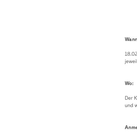
Wann
18.02
jewei
Wo:
Der K
und w
Anme