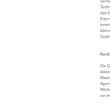
verti
Techn
das E
Erler
inner
klein
Quali
Kursl
Die D
diese
Maste
Agent
Werbe
sie m