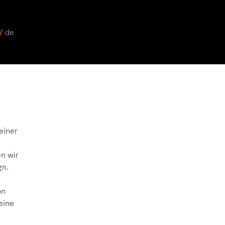
 /
de
einer
n wir
gn.
on
eine