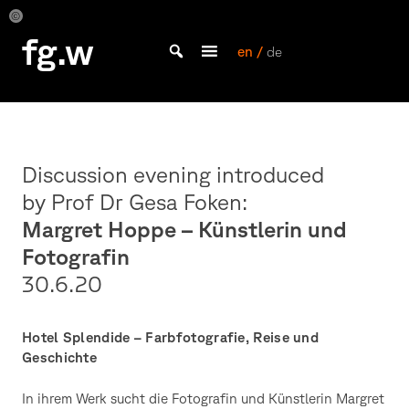
Skip
to
©
Margret
fg.w
Margret
Hoppe,
content
en /
de
Hoppe
Portrait
Bachelor Kommunikationsdesign und Master Design & Information studieren
Hotel
© Felix
Splendide,
Adler
Marseille,
Fotografie
von
Margret
Hoppe
Discussion evening introduced
by Prof Dr Gesa Foken:
Margret Hoppe – Künstlerin und
Fotografin
30.6.20
Hotel Splendide – Farbfotografie, Reise und
Geschichte
In ihrem Werk sucht die Fotografin und Künstlerin Margret