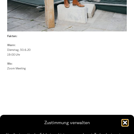
Fakten:
Wann
:
Dienstag, 30.6.20
19:00 Uhr
Wo:
Zoom Meeting
Zustimmung verwalten
THWS | Fakultät Gestaltung Würzburg