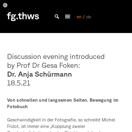
Skip
to
Ankündigung
Ankündigung
Ankündigung
Ankündigung
des
des
des
des
content
en /
de
Dienstagsgesprächs
Dienstagsgesprächs
Dienstagsgesprächs
Dienstagsgesprächs
Bachelor Kommunikationsdesign und Master Design & Information studieren
mit
mit
mit
mit
THWS
Dr.
Dr.
Dr.
Dr.
|
Anja
Anja
Anja
Anja
Schürmann
Schürmann
Schürmann
Schürmann
Fakultät
Gestaltung
Discussion evening introduced
Würzburg
by Prof Dr Gesa Foken:
Dr. Anja Schürmann
18.5.21
Von schnellen und langsamen Seiten. Bewegung im
Fotobuch
Geschwindigkeit in der Fotografie, so schreibt Michel
Frizot, ist immer eine „Kopplung zweier