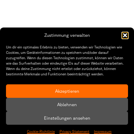
Zustimmung verwalten
THWS | Fakultät Gestaltung Würzburg
Um dir ein optimales Erlebnis zu bieten, verwenden wir Technologien wie
Technische Hochschule
Öffnungszeiten Dekanat
Cookies, um Geräteinformationen zu speichern und/oder darauf
Würzburg-Schweinfurt
Montag – Freitag
zuzugreifen. Wenn du diesen Technologien zustimmst, können wir Daten
Sanderheinrichsleitenweg 20
8:30 – 12:00
wie das Surfverhalten oder eindeutige IDs auf dieser Website verarbeiten.
97074 Würzburg
Dienstag & Donnerstag
Wenn du deine Zustimmung nicht erteilst oder zurückziehst, können
8:30 – 15:30
bestimmte Merkmale und Funktionen beeinträchtigt werden.
tel: +49 931 35 11 93 02
mail: dekanat.fg@thws.de
Raum: I.1.29
Kontakt
Akzeptieren
Datenschutzerklärung
Ablehnen
Cookie-Richtlinie (EU)
Einstellungen ansehen
Cookie-Richtlinie
Privacy Statement
Impressum