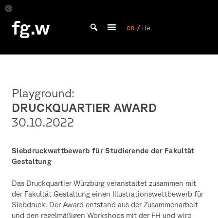
Skip
to
Siebdruck
fg.w
Award
content
en /
de
Bachelor Kommunikationsdesign und Master Design & Information studieren
Playground:
DRUCKQUARTIER AWARD
30.10.2022
Siebdruckwettbewerb für Studierende der Fakultät
Gestaltung
Das Druckquartier Würzburg veranstaltet zusammen mit
der Fakultät Gestaltung einen Illustrationswettbewerb für
Siebdruck. Der Award entstand aus der Zusammenarbeit
und den regelmäßigen Workshops mit der FH und wird