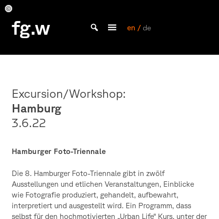
Skip
to
Foto:
Foto:
Foto:
Foto:
Foto:
Foto:
fg.w
Philipp
Philipp
Philipp
Philipp
Philipp
Philipp
content
en /
de
Ciriacy
Ciriacy
Ciriacy
Ciriacy
Ciriacy
Ciriacy
Bachelor Kommunikationsdesign und Master Design & Information studieren
Excursion/Workshop:
Hamburg
3.6.22
Hamburger Foto-Triennale
Die 8. Hamburger Foto-Triennale gibt in zwölf
Ausstellungen und etlichen Veranstaltungen, Einblicke
wie Fotografie produziert, gehandelt, aufbewahrt,
interpretiert und ausgestellt wird. Ein Programm, dass
selbst für den hochmotivierten „Urban Life“ Kurs, unter der