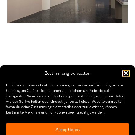
Zustimmung verwalten
THWS | Fakultät Gestaltung Würzburg
Um dir ein optimales Erlebnis zu bieten, verwenden wir Technologien wie
Technische Hochschule
Öffnungszeiten Dekanat
Cookies, um Geräteinformationen zu speichern und/oder darauf
Würzburg-Schweinfurt
Montag – Freitag
zuzugreifen. Wenn du diesen Technologien zustimmst, können wir Daten
Sanderheinrichsleitenweg 20
8:30 – 12:00
wie das Surfverhalten oder eindeutige IDs auf dieser Website verarbeiten.
97074 Würzburg
Dienstag & Donnerstag
Wenn du deine Zustimmung nicht erteilst oder zurückziehst, können
8:30 – 15:30
bestimmte Merkmale und Funktionen beeinträchtigt werden.
tel: +49 931 35 11 93 02
mail: dekanat.fg@thws.de
Raum: I.1.29
Kontakt
Akzeptieren