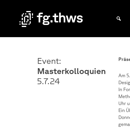
Skip
to
content
Bachelor Kommunikationsdesign und Master Design & Information studieren
THWS
|
Fakultät
Event:
Präs
Gestaltung
Masterkolloquien
Würzburg
Am 5.
5.7.
24
Desig
In Fo
Metho
Uhr u
Ein Ü
Donne
gemai