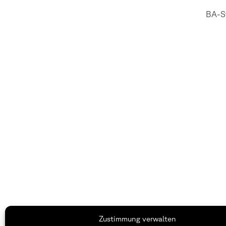
BA-St
THWS | Fakultät Gestaltung Würzburg
Zustimmung verwalten