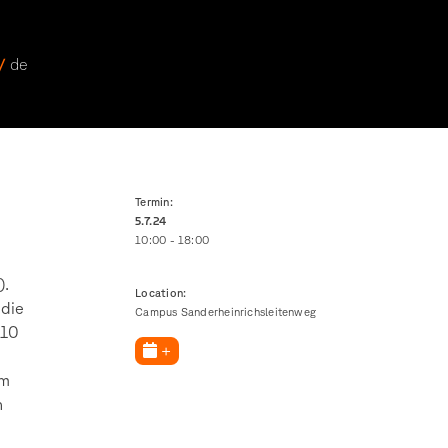
 /
de
Termin:
5.7.
24
10:00 - 18:00
).
Location:
 die
Campus Sanderheinrichsleitenweg
 10
+
am
n