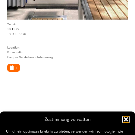
Termin:
18.11.
25
18:00 - 19:30
Location:
Fotostudio
Campus Sanderheinrichsleitenweg
+
Zustimmung verwalten
THWS | Fakultät Gestaltung Würzburg
Um dir ein optimales Erlebnis zu bieten, verwenden wir Technologien wie