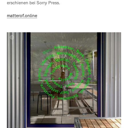
erschienen bei Sorry Press.
matterof.online
Aussenansicht
Designstudio
Matter
OF