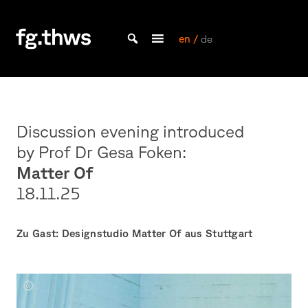
Skip
to
content
en /
de
Bachelor Kommunikationsdesign und Master Design & Information studieren
THWS
|
Fakultät
Gestaltung
Discussion evening introduced
Würzburg
by Prof Dr Gesa Foken:
Matter Of
18.11.
25
Zu Gast: Designstudio Matter Of aus Stuttgart
Gruppenbild
Gründer