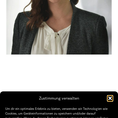
Zustimmung verwalten
THWS | Fakultät Gestaltung Würzburg
Um dir ein optimales Erlebnis zu bieten, verwenden wir Technologien wie
Technische Hochschule
Öffnungszeiten Dekanat
Cookies, um Geräteinformationen zu speichern und/oder darauf
Würzburg-Schweinfurt
Montag – Freitag