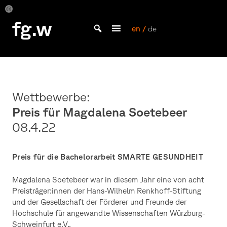
Skip
to
Magdalena
Magdalena
fg.w
Soertebeer
Soetebeer
content
en /
de
Bachelor Kommunikationsdesign und Master Design & Information studieren
Wettbewerbe:
Preis für Magdalena Soetebeer
08.4.22
Preis für die Bachelorarbeit SMARTE GESUNDHEIT
Magdalena Soetebeer war in diesem Jahr eine von acht
Preisträger:innen der Hans-Wilhelm Renkhoff-Stiftung
und der Gesellschaft der Förderer und Freunde der
Hochschule für angewandte Wissenschaften Würzburg-
Schweinfurt e.V..