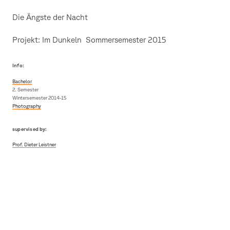
Die Ängste der Nacht
Projekt: Im Dunkeln Sommersemester 2015
Info:
Bachelor
2. Semester
Wintersemester 2014-15
Photography
supervised by:
Prof. Dieter Leistner