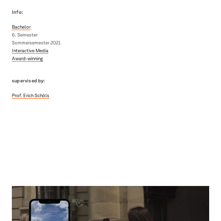
Info:
Bachelor
6. Semester
Sommersemester 2021
Interactive Media
Award-winning
supervised by:
Prof. Erich Schöls