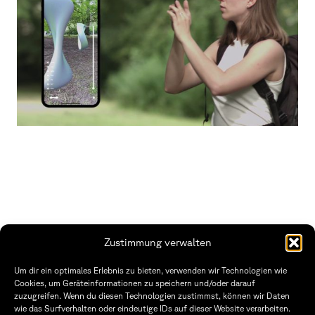
Zustimmung verwalten
THWS | Fakultät Gestaltung Würzburg
Um dir ein optimales Erlebnis zu bieten, verwenden wir Technologien wie
Technische Hochschule
Öffnungszeiten Dekanat
Cookies, um Geräteinformationen zu speichern und/oder darauf
Würzburg-Schweinfurt
Montag – Freitag
zuzugreifen. Wenn du diesen Technologien zustimmst, können wir Daten
Sanderheinrichsleitenweg 20
8:30 – 12:00
wie das Surfverhalten oder eindeutige IDs auf dieser Website verarbeiten.
97074 Würzburg
Dienstag & Donnerstag