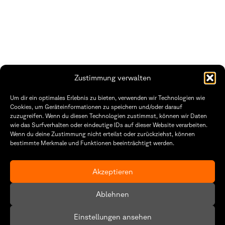
Zustimmung verwalten
THWS | Fakultät Gestaltung Würzburg
Um dir ein optimales Erlebnis zu bieten, verwenden wir Technologien wie
Technische Hochschule
Öffnungszeiten Dekanat
Cookies, um Geräteinformationen zu speichern und/oder darauf
Würzburg-Schweinfurt
Montag – Freitag
zuzugreifen. Wenn du diesen Technologien zustimmst, können wir Daten
Sanderheinrichsleitenweg 20
8:30 – 12:00
wie das Surfverhalten oder eindeutige IDs auf dieser Website verarbeiten.
97074 Würzburg
Dienstag & Donnerstag
Wenn du deine Zustimmung nicht erteilst oder zurückziehst, können
8:30 – 15:30
bestimmte Merkmale und Funktionen beeinträchtigt werden.
tel: +49 931 35 11 93 02
mail: dekanat.fg@thws.de
Raum: I.1.29
Kontakt
Akzeptieren
Datenschutzerklärung
Ablehnen
Cookie-Richtlinie (EU)
Einstellungen ansehen