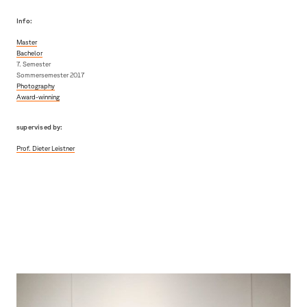
Info:
Master
Bachelor
7. Semester
Sommersemester 2017
Photography
Award-winning
supervised by:
Prof. Dieter Leistner