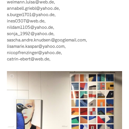
weimann.luisa@web.de,
annabell.griebl@yahoo.de,
s.burger1701@yahoo.de,
ines0307@web.de,
nildam1105@yahoo.de,
sonja_1992@yahoo.de,
sascha.andre.knudsen@googlemail.com,
lisamarie.kaspar@yahoo.com,
nicopfrenzinger@yahoo.de,
catrin-ebert@web.de,
Die
Allgegenwart
der
Fotografie