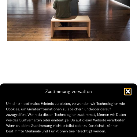
Zustimmung verwalten
THWS | Fakultät Gestaltung Würzburg
Um dir ein optimales Erlebnis zu bieten, verwenden wir Technologien wie
Technische Hochschule
Öffnungszeiten Dekanat
Cookies, um Geräteinformationen zu speichern und/oder darauf
Würzburg-Schweinfurt
Montag – Freitag
zuzugreifen. Wenn du diesen Technologien zustimmst, können wir Daten
Sanderheinrichsleitenweg 20
8:30 – 12:00
wie das Surfverhalten oder eindeutige IDs auf dieser Website verarbeiten.
97074 Würzburg
Dienstag & Donnerstag
Wenn du deine Zustimmung nicht erteilst oder zurückziehst, können
8:30 – 15:30
bestimmte Merkmale und Funktionen beeinträchtigt werden.
tel: +49 931 35 11 93 02
mail: dekanat.fg@thws.de
Raum: I.1.29