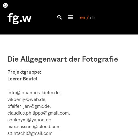
Skip
to
©
©
©
©
©
©
©
©
©
©
©
©
fg.w
Dieter
Dieter
Dieter
Dieter
Johannes
Johannes
Johannes
Johannes
Johannes
Johannes
Mittelbayrische
Johannes
content
en /
de
Leistner
Leistner
Leistner
Leistner
Kiefer
Kiefer
Kiefer
Kiefer
Kiefer
Kiefer
Zeitung
Kiefer
Bachelor Kommunikationsdesign und Master Design & Information studieren
Die Allgegenwart der Fotografie
Projektgruppe:
Leerer Beutel
info@johannes-kiefer.de,
vikoenig@web.de,
pfeifer_jan@gmx.de,
claudius.philipps@gmail.com,
sonkoym@yahoo.de,
max.sussner@icloud.com,
s.tintschl@gmail.com,