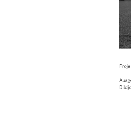
Proje
Ausge
Bildj