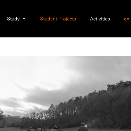
Study
Student Projects
Activities
en
el
er