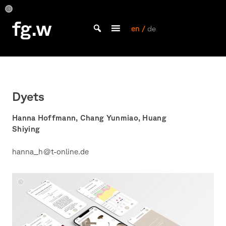
Skip
to
Hanna
Hanna
Hanna
fg.w
Hoffmann
Hoffmann
Hoffmann
content
en /
de
Bachelor Kommunikationsdesign und Master Design & Information studieren
Dyets
Hanna Hoffmann, Chang Yunmiao, Huang
Shiying
hanna_h@t-online.de
Hanna
Hoffmann