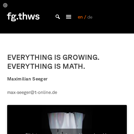
Skip
to
Max
Max
Seeger
Seeger
content
en /
de
Bachelor Kommunikationsdesign und Master Design & Information studieren
THWS
|
Fakultät
Gestaltung
EVERYTHING IS GROWING.
Würzburg
EVERYTHING IS MATH.
Maximilian Seeger
max-seeger@t-online.de