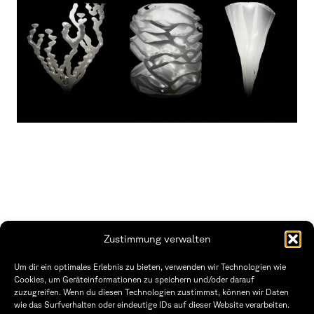
Zustimmung verwalten
THWS | Fakultät Gestaltung Würzburg
Um dir ein optimales Erlebnis zu bieten, verwenden wir Technologien wie
Technische Hochschule
Öffnungszeiten Dekanat
Cookies, um Geräteinformationen zu speichern und/oder darauf
Würzburg-Schweinfurt
Montag – Freitag
zuzugreifen. Wenn du diesen Technologien zustimmst, können wir Daten
Sanderheinrichsleitenweg 20
8:30 – 12:00
wie das Surfverhalten oder eindeutige IDs auf dieser Website verarbeiten.
97074 Würzburg
Dienstag & Donnerstag