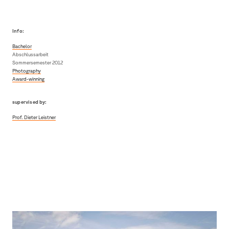
Info:
Bachelor
Abschlussarbeit
Sommersemester 2012
Photography
Award-winning
supervised by:
Prof. Dieter Leistner