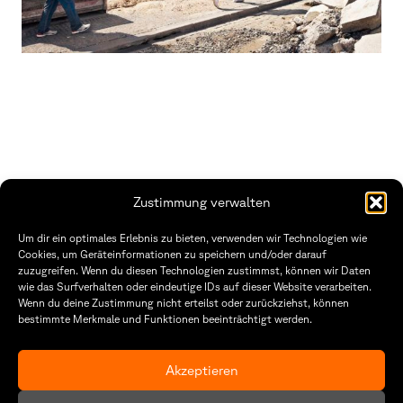
Zustimmung verwalten
THWS | Fakultät Gestaltung Würzburg
Um dir ein optimales Erlebnis zu bieten, verwenden wir Technologien wie
Technische Hochschule
Öffnungszeiten Dekanat
Cookies, um Geräteinformationen zu speichern und/oder darauf
Würzburg-Schweinfurt
Montag – Freitag
zuzugreifen. Wenn du diesen Technologien zustimmst, können wir Daten
Sanderheinrichsleitenweg 20
8:30 – 12:00
wie das Surfverhalten oder eindeutige IDs auf dieser Website verarbeiten.
97074 Würzburg
Dienstag & Donnerstag
Wenn du deine Zustimmung nicht erteilst oder zurückziehst, können
8:30 – 15:30
bestimmte Merkmale und Funktionen beeinträchtigt werden.
tel: +49 931 35 11 93 02
mail: dekanat.fg@thws.de
Raum: I.1.29
Kontakt
Akzeptieren
Datenschutzerklärung