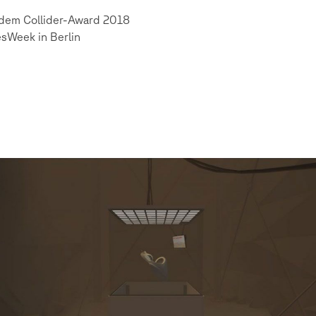
 dem Collider-Award 2018
sWeek in Berlin