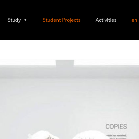
Study
Student Projects
Activities
en