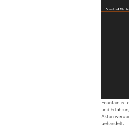
Player
Download File: h
Fountain ist 
und Erfahrun
Akten werden 
behandelt.