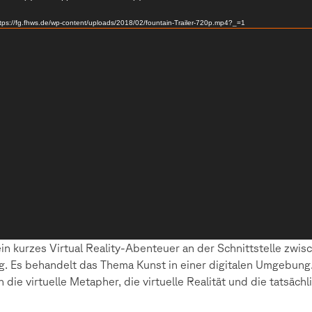
ttps://fg.fhws.de/wp-content/uploads/2018/02/fountain-Trailer-720p.mp4?_=1
ein kurzes Virtual Reality-Abenteuer an der Schnittstelle zwis
g. Es behandelt das Thema Kunst in einer digitalen Umgebung. 
die virtuelle Metapher, die virtuelle Realität und die tatsächl