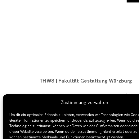
THWS | Fakultät Gestaltung Würzburg
Technische Hochschule
Öffnung
Würzburg-Schweinfurt
Montag –
Zustimmung verwalten
Sanderheinrichsleitenweg 20
8:30 – 1
97074 Würzburg
Dienstag
Um dir ein optimales Erlebnis zu bieten, verwenden wir Technologien wie Coo
8:30 – 1
Geräteinformationen zu speichern und/oder darauf zuzugreifen. Wenn du die
tel: +49 931 35 11 93 02
Technologien zustimmst, können wir Daten wie das Surfverhalten oder eindeu
mail: dekanat.fg@thws.de
Raum: I.
dieser Website verarbeiten. Wenn du deine Zustimmung nicht erteilst oder zur
können bestimmte Merkmale und Funktionen beeinträchtigt werden.