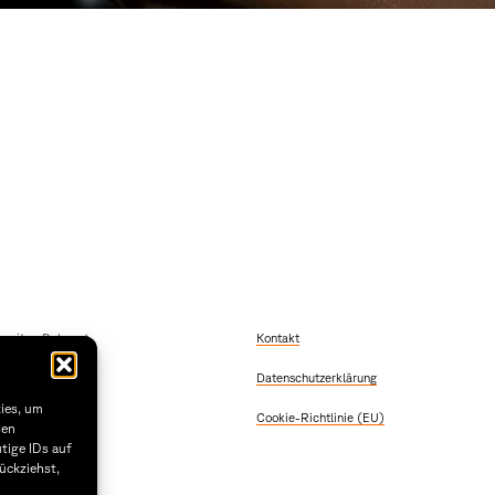
szeiten Dekanat
Kontakt
 Freitag
Datenschutzerklärung
2:00
 & Donnerstag
kies, um
Cookie-Richtlinie (EU)
5:30
sen
tige IDs auf
1.29
ückziehst,