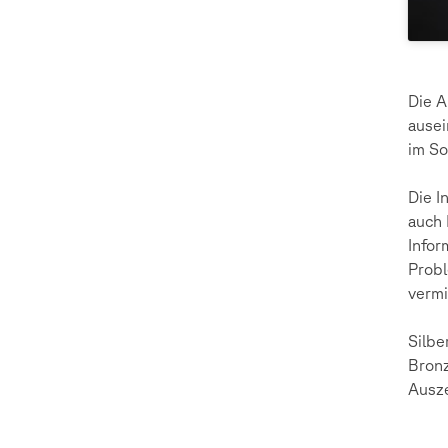
Die A
ausei
im S
Die I
auch 
Infor
Probl
vermi
Silbe
Bronz
Ausze