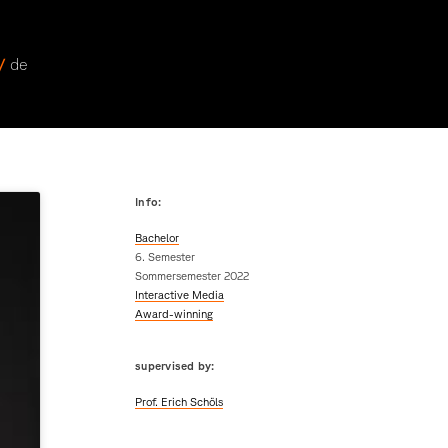
 /
de
Info:
Bachelor
6. Semester
Sommersemester 2022
Interactive Media
Award-winning
supervised by:
Prof. Erich Schöls