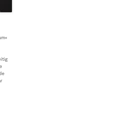
sum«
itig
e
nde
ar