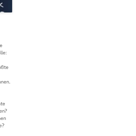
te
lle:
ößte
nnen.
nte
hen?
hen
e?