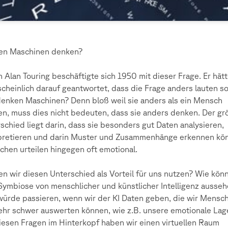
en Maschinen denken?
 Alan Touring beschäftigte sich 1950 mit dieser Frage. Er hät
cheinlich darauf geantwortet, dass die Frage anders lauten so
enken Maschinen? Denn bloß weil sie anders als ein Mensch
n, muss dies nicht bedeuten, dass sie anders denken. Der gr
schied liegt darin, dass sie besonders gut Daten analysieren,
pretieren und darin Muster und Zusammenhänge erkennen kö
hen urteilen hingegen oft emotional.
n wir diesen Unterschied als Vorteil für uns nutzen? Wie kön
Symbiose von menschlicher und künstlicher Intelligenz ausse
ürde passieren, wenn wir der KI Daten geben, die wir Mensc
ehr schwer auswerten können, wie z.B. unsere emotionale Lag
iesen Fragen im Hinterkopf haben wir einen virtuellen Raum