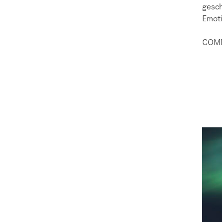
gesch
Emoti
COMM