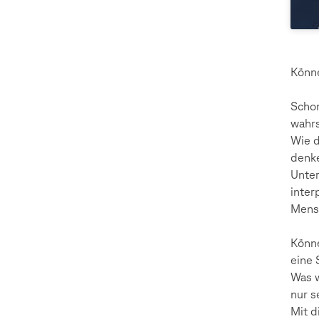
Könn
Schon
wahrs
Wie d
denke
Unter
inter
Mensc
Könne
eine 
Was w
nur s
Mit d