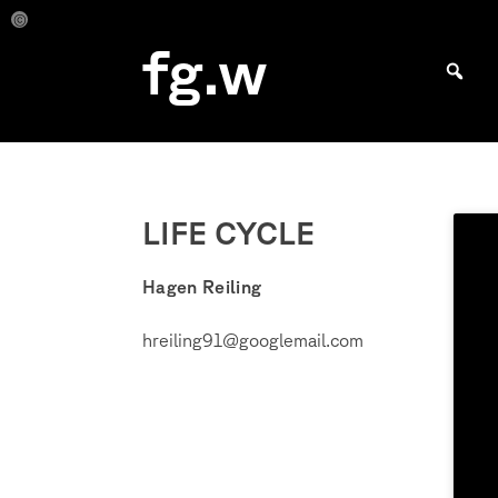
Skip
to
Hagen
Hagen
fg.w
Reiling
Reiling
content
Bachelor Kommunikationsdesign und Master Design & Information studieren
LIFE CYCLE
Hagen Reiling
hreiling91@googlemail.com