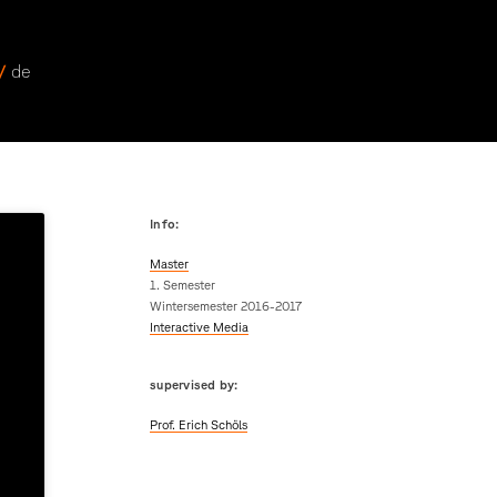
 /
de
Info:
Master
1. Semester
Wintersemester 2016-2017
Interactive Media
supervised by:
Prof. Erich Schöls