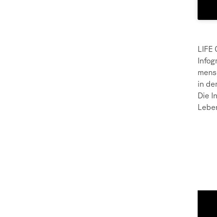
LIFE 
Infog
mensc
in de
Die I
Leben