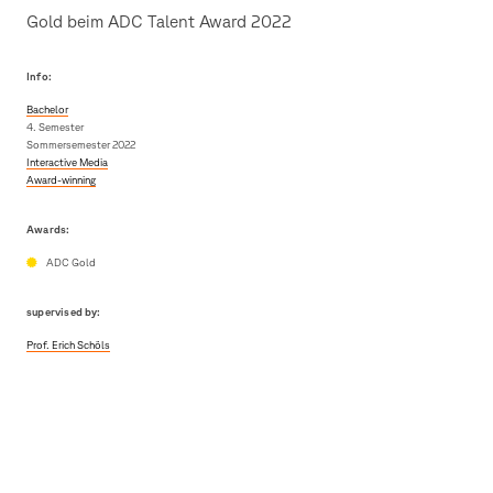
Gold beim ADC Talent Award 2022
Info:
Bachelor
4. Semester
Sommersemester 2022
Interactive Media
Award-winning
Awards:
ADC Gold
supervised by:
Prof. Erich Schöls