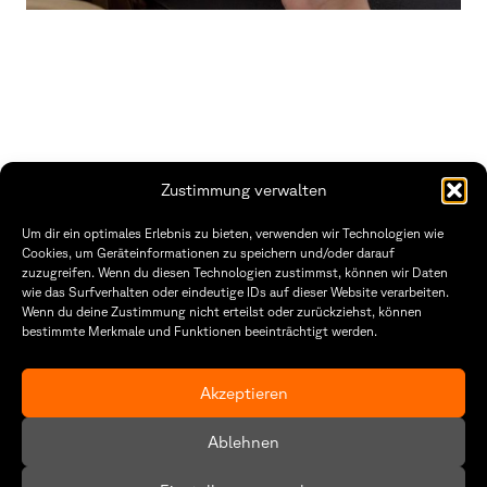
Zustimmung verwalten
THWS | Fakultät Gestaltung Würzburg
Um dir ein optimales Erlebnis zu bieten, verwenden wir Technologien wie
Technische Hochschule
Öffnungszeiten Dekanat
Cookies, um Geräteinformationen zu speichern und/oder darauf
Würzburg-Schweinfurt
Montag – Freitag
zuzugreifen. Wenn du diesen Technologien zustimmst, können wir Daten
Sanderheinrichsleitenweg 20
8:30 – 12:00
wie das Surfverhalten oder eindeutige IDs auf dieser Website verarbeiten.
97074 Würzburg
Dienstag & Donnerstag
Wenn du deine Zustimmung nicht erteilst oder zurückziehst, können
8:30 – 15:30
bestimmte Merkmale und Funktionen beeinträchtigt werden.
tel: +49 931 35 11 93 02
mail: dekanat.fg@thws.de
Raum: I.1.29
Kontakt
Akzeptieren
Datenschutzerklärung
Ablehnen
Cookie-Richtlinie (EU)