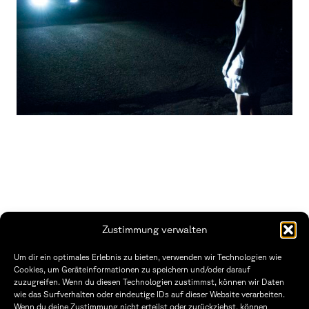
Zustimmung verwalten
THWS | Fakultät Gestaltung Würzburg
Um dir ein optimales Erlebnis zu bieten, verwenden wir Technologien wie
Technische Hochschule
Öffnungszeiten Dekanat
Cookies, um Geräteinformationen zu speichern und/oder darauf
Würzburg-Schweinfurt
Montag – Freitag
zuzugreifen. Wenn du diesen Technologien zustimmst, können wir Daten
Sanderheinrichsleitenweg 20
8:30 – 12:00
wie das Surfverhalten oder eindeutige IDs auf dieser Website verarbeiten.
97074 Würzburg
Dienstag & Donnerstag
Wenn du deine Zustimmung nicht erteilst oder zurückziehst, können