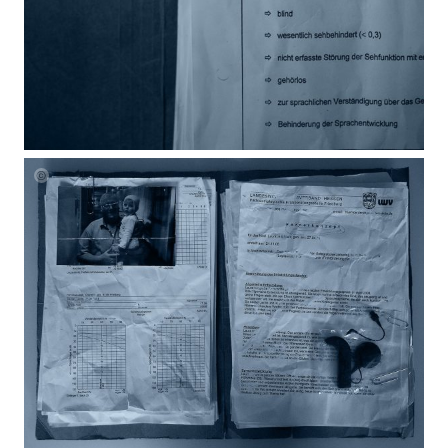
Laura
Mueller
Unheard
Blueprints