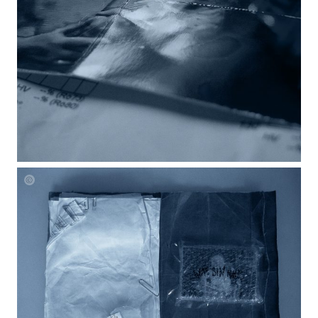
Laura
Mueller
Unheard
BlueprintsLaura
Mueller
Unheard
Blueprints