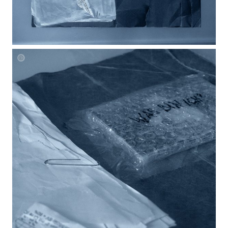
Laura
Mueller
Unheard
Blueprints