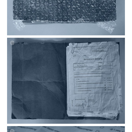
Laura
Mueller
Unheard
Blueprintsv