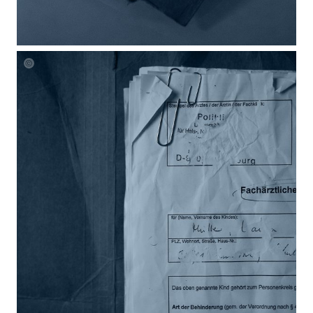
Laura
Mueller
Unheard
Blueprintsv