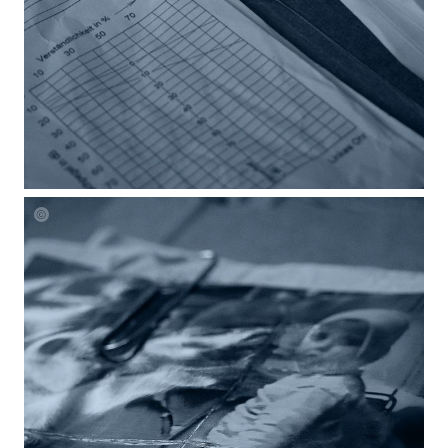
Laura
Mueller
Unheard
Blueprints