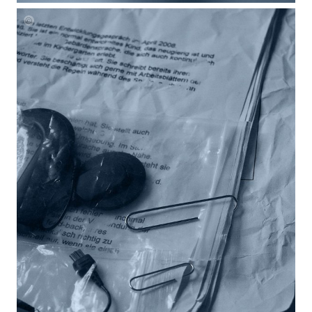
Laura
Mueller
Unheard
Blueprints