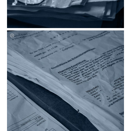
Laura
Mueller
Unheard
Blueprints