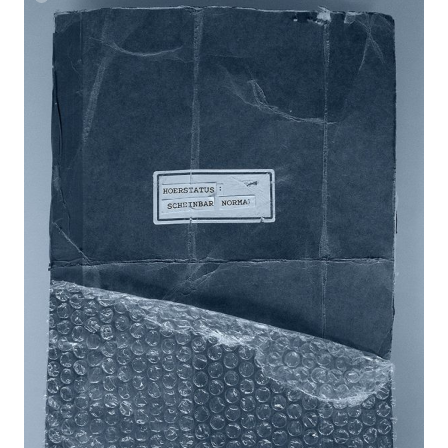
Laura
Mueller
Unheard
Blueprints