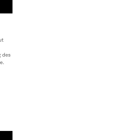
ut
g des
e.