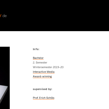
 /
de
Info:
Bachelor
2. Semester
Wintersemester 2019-20
Interactive Media
Award-winning
supervised by:
Prof. Erich Schöls