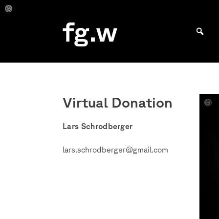
Skip
to
Lars
Lars
fg.w
Schrodberger
Schrodberger
content
Bachelor Kommunikationsdesign und Master Design & Information studieren
Virtual Donation
Lars
Schro
Lars Schrodberger
lars.schrodberger@gmail.com