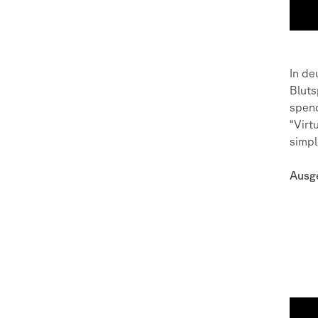
In de
Bluts
spend
“Virt
simpl
Ausg