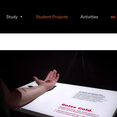
Study
Student Projects
Activities
en
dberger