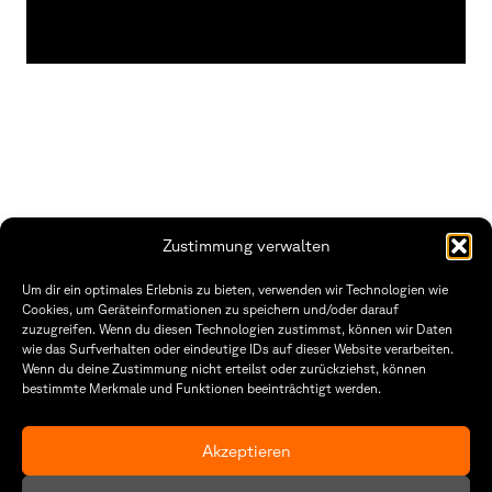
Zustimmung verwalten
THWS | Fakultät Gestaltung Würzburg
Um dir ein optimales Erlebnis zu bieten, verwenden wir Technologien wie
Technische Hochschule
Öffnungszeiten Dekanat
Cookies, um Geräteinformationen zu speichern und/oder darauf
Würzburg-Schweinfurt
Montag – Freitag
zuzugreifen. Wenn du diesen Technologien zustimmst, können wir Daten
Sanderheinrichsleitenweg 20
8:30 – 12:00
wie das Surfverhalten oder eindeutige IDs auf dieser Website verarbeiten.
97074 Würzburg
Dienstag & Donnerstag
Wenn du deine Zustimmung nicht erteilst oder zurückziehst, können
8:30 – 15:30
bestimmte Merkmale und Funktionen beeinträchtigt werden.
tel: +49 931 35 11 93 02
mail: dekanat.fg@thws.de
Raum: I.1.29
Kontakt
Akzeptieren
Datenschutzerklärung