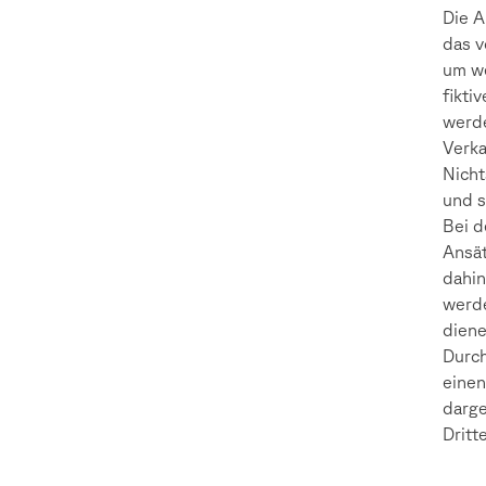
Die A
das v
um we
fikti
werde
Verka
Nicht
und s
Bei d
Ansät
dahin
werde
diene
Durch
einen
darge
Dritt