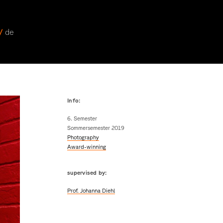
 /
de
Info:
6. Semester
Sommersemester 2019
Photography
Award-winning
supervised by:
Prof. Johanna Diehl