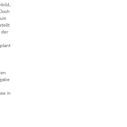
bild,
 Doch
 um
tellt
 der
eplant
den
rgabe
se in