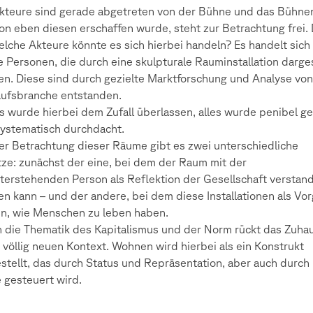
kteure sind gerade abgetreten von der Bühne und das Bühnen
on eben diesen erschaffen wurde, steht zur Betrachtung frei.
lche Akteure könnte es sich hierbei handeln? Es handelt sich
ve Personen, die durch eine skulpturale Rauminstallation darges
n. Diese sind durch gezielte Marktforschung und Analyse von
ufsbranche entstanden.
s wurde hierbei dem Zufall überlassen, alles wurde penibel g
ystematisch durchdacht.
er Betrachtung dieser Räume gibt es zwei unterschiedliche
ze: zunächst der eine, bei dem der Raum mit der
terstehenden Person als Reflektion der Gesellschaft verstan
n kann – und der andere, bei dem diese Installationen als Vo
n, wie Menschen zu leben haben.
 die Thematik des Kapitalismus und der Norm rückt das Zuhau
 völlig neuen Kontext. Wohnen wird hierbei als ein Konstrukt
stellt, das durch Status und Repräsentation, aber auch durch
e gesteuert wird.