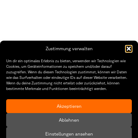
Zustimmung verwalten
THWS | Fakultät Gestaltung Würzburg
Um dir ein optimales Erlebnis zu bieten, verwenden wir Technologien wie
Technische Hochschule
Öffnungszeiten Dekanat
Cookies, um Geräteinformationen zu speichern und/oder darauf
Würzburg-Schweinfurt
Montag – Freitag
zuzugreifen. Wenn du diesen Technologien zustimmst, können wir Daten
Sanderheinrichsleitenweg 20
8:30 – 12:00
wie das Surfverhalten oder eindeutige IDs auf dieser Website verarbeiten.
97074 Würzburg
Dienstag & Donnerstag
Wenn du deine Zustimmung nicht erteilst oder zurückziehst, können
8:30 – 15:30
bestimmte Merkmale und Funktionen beeinträchtigt werden.
tel: +49 931 35 11 93 02
mail: dekanat.fg@thws.de
Raum: I.1.29
Kontakt
Akzeptieren
Datenschutzerklärung
Ablehnen
Cookie-Richtlinie (EU)
Einstellungen ansehen