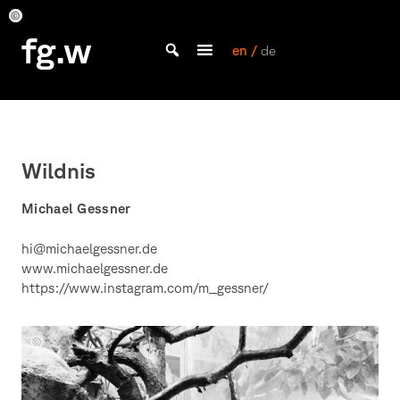
Skip
to
©
©
©
©
©
©
©
fg.w
Michael
Michael
Michael
Michael
Michael
Michael
Michael
content
en /
de
Gessner
Gessner
Gessner
Gessner
Gessner
Gessner
Gessner
Bachelor Kommunikationsdesign und Master Design & Information studieren
Wildnis
Michael Gessner
hi@michaelgessner.de
www.michaelgessner.de
https://www.instagram.com/m_gessner/
©
Michael
Gessner