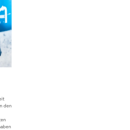
it
in den
gen
 haben