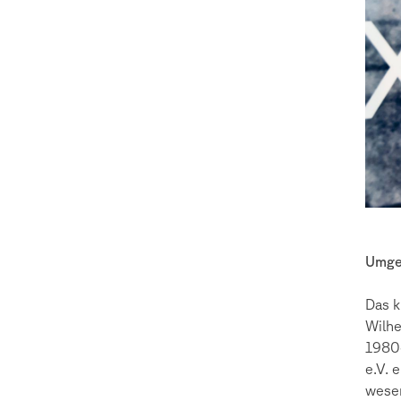
Umge
Das k
Wilhe
1980
e.V. 
wesen