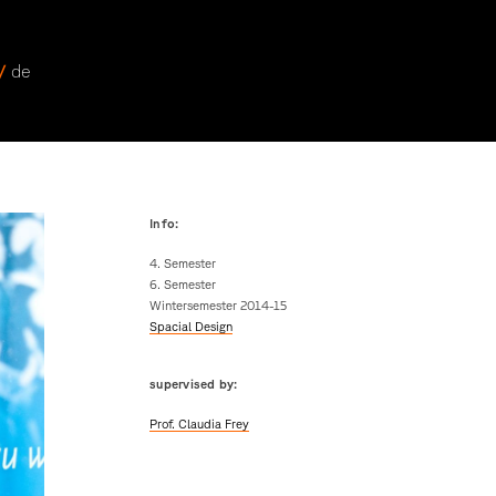
 /
de
Info:
4. Semester
6. Semester
Wintersemester 2014-15
Spacial Design
supervised by:
Prof. Claudia Frey