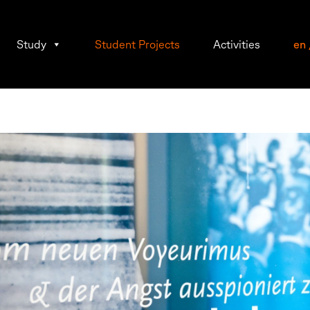
Study
Student Projects
Activities
en
ca
ld