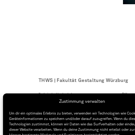
THWS | Fakultät Gestaltung Würzburg
Technische Hochschule
Öffnung
Würzburg-Schweinfurt
Montag –
Zustimmung verwalten
Sanderheinrichsleitenweg 20
8:30 – 1
97074 Würzburg
Dienstag
Um dir ein optimales Erlebnis zu bieten, verwenden wir Technologien wie Coo
8:30 – 1
Geräteinformationen zu speichern und/oder darauf zuzugreifen. Wenn du die
tel: +49 931 35 11 93 02
Technologien zustimmst, können wir Daten wie das Surfverhalten oder eindeu
mail: dekanat.fg@thws.de
Raum: I.
dieser Website verarbeiten. Wenn du deine Zustimmung nicht erteilst oder zur
können bestimmte Merkmale und Funktionen beeinträchtigt werden.