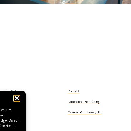
szeiten Dekanat
Kontakt
 Freitag
Datenschutzerklärung
2:00
 & Donnerstag
kies, um
Cookie-Richtlinie (EU)
5:30
sen
tige IDs auf
1.29
ückziehst,