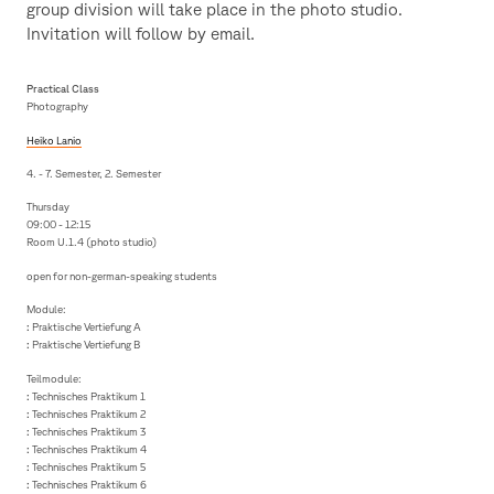
group division will take place in the photo studio.
Invitation will follow by email.
Practical Class
Photography
Heiko Lanio
4. - 7. Semester, 2. Semester
Thursday
09:00 - 12:15
Room U.1.4 (photo studio)
open for non-german-speaking students
Module:
:
Praktische Vertiefung A
:
Praktische Vertiefung B
Teilmodule:
:
Technisches Praktikum 1
:
Technisches Praktikum 2
:
Technisches Praktikum 3
:
Technisches Praktikum 4
:
Technisches Praktikum 5
:
Technisches Praktikum 6