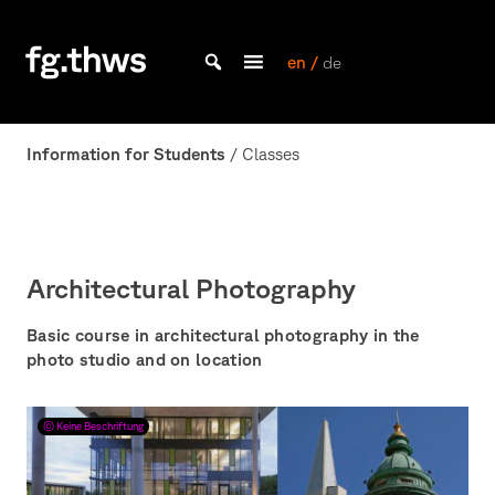
Skip
to
content
en /
de
Bachelor Kommunikationsdesign und Master Design & Information studieren
THWS
|
Information for Students
/ Classes
Fakultät
Gestaltung
Würzburg
Architectural Photography
Basic course in architectural photography in the
photo studio and on location
Keine Beschriftung