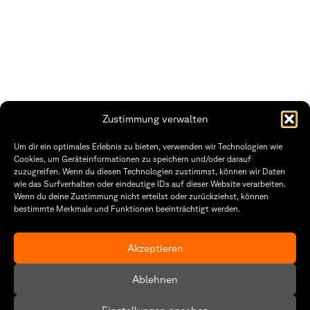
Zustimmung verwalten
THWS | Fakultät Gestaltung Würzburg
Um dir ein optimales Erlebnis zu bieten, verwenden wir Technologien wie
Technische Hochschule
Öffnungszeiten Dekanat
Cookies, um Geräteinformationen zu speichern und/oder darauf
Würzburg-Schweinfurt
Montag – Freitag
zuzugreifen. Wenn du diesen Technologien zustimmst, können wir Daten
Sanderheinrichsleitenweg 20
8:30 – 12:00
wie das Surfverhalten oder eindeutige IDs auf dieser Website verarbeiten.
97074 Würzburg
Dienstag & Donnerstag
Wenn du deine Zustimmung nicht erteilst oder zurückziehst, können
8:30 – 15:30
bestimmte Merkmale und Funktionen beeinträchtigt werden.
tel: +49 931 35 11 93 02
mail: dekanat.fg@thws.de
Raum: I.1.29
Kontakt
Akzeptieren
Datenschutzerklärung
Ablehnen
Cookie-Richtlinie (EU)