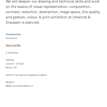
We will deepen our drawing and technical skills and work
on the basics of visual representation: composition,
contrast, reduction, abstraction, image space, line quality
and gesture, colour. A joint exhibition at Umsonst &
Draussen is planned.
Fundamentals
Illustration
Simon van Riel
2. Semester
Tuesday
2:15 pm - 5:30 pm
Room I.07
open for non-german-speaking students
Module:
KD11:
Illustration Basics 2