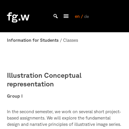
Skip
to
fg.w
content
en /
de
Bachelor Kommunikationsdesign und Master Design & Information studieren
Information for Students
/ Classes
Illustration Conceptual
representation
Group I
In the second semester, we work on several short project-
based assignments. We will explore the fundamental
design and narrative principles of illustrative image series.