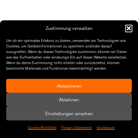
Zustimmung verwalten
THWS | Fakultät Gestaltung Würzburg
Um dir ein optimales Erlebnis zu bieten, verwenden wir Technologien wie
Technische Hochschule
Öffnungszeiten Dekanat
Cookies, um Geräteinformationen zu speichern und/oder darauf
Würzburg-Schweinfurt
Montag – Freitag
zuzugreifen. Wenn du diesen Technologien zustimmst, können wir Daten
Sanderheinrichsleitenweg 20
8:30 – 12:00
wie das Surfverhalten oder eindeutige IDs auf dieser Website verarbeiten.
97074 Würzburg
Dienstag & Donnerstag
Wenn du deine Zustimmung nicht erteilst oder zurückziehst, können
8:30 – 15:30
bestimmte Merkmale und Funktionen beeinträchtigt werden.
tel: +49 931 35 11 93 02
mail: dekanat.fg@thws.de
Raum: I.1.29
Kontakt
Akzeptieren
Datenschutzerklärung
Ablehnen
Cookie-Richtlinie (EU)
Einstellungen ansehen
Cookie-Richtlinie
Privacy Statement
Impressum