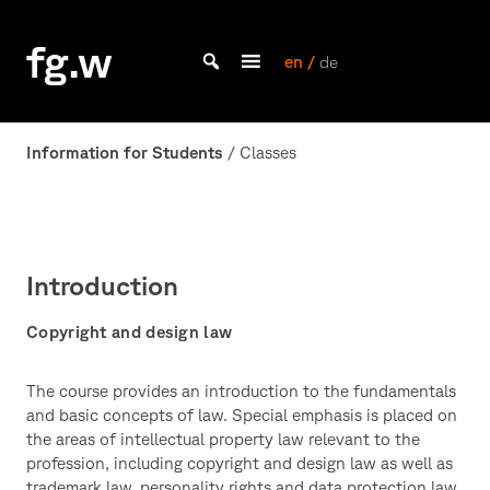
Skip
to
fg.w
content
en /
de
Bachelor Kommunikationsdesign und Master Design & Information studieren
Information for Students
/ Classes
Introduction
Copyright and design law
The course provides an introduction to the fundamentals
and basic concepts of law. Special emphasis is placed on
the areas of intellectual property law relevant to the
profession, including copyright and design law as well as
trademark law, personality rights and data protection law.