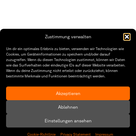
Zustimmung verwalten
THWS | Fakultät Gestaltung Würzburg
Um dir ein optimales Erlebnis zu bieten, verwenden wir Technologien wie
Technische Hochschule
Öffnungszeiten Dekanat
Cookies, um Geräteinformationen zu speichern und/oder darauf
Würzburg-Schweinfurt
Montag – Freitag
zuzugreifen. Wenn du diesen Technologien zustimmst, können wir Daten
Sanderheinrichsleitenweg 20
8:30 – 12:00
wie das Surfverhalten oder eindeutige IDs auf dieser Website verarbeiten.
97074 Würzburg
Dienstag & Donnerstag
Wenn du deine Zustimmung nicht erteilst oder zurückziehst, können
8:30 – 15:30
bestimmte Merkmale und Funktionen beeinträchtigt werden.
tel: +49 931 35 11 93 02
mail: dekanat.fg@thws.de
Raum: I.1.29
Kontakt
Akzeptieren
Datenschutzerklärung
Ablehnen
Cookie-Richtlinie (EU)
Einstellungen ansehen
Cookie-Richtlinie
Privacy Statement
Impressum