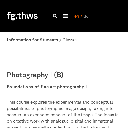
Skip
to
content
en /
de
Bachelor Kommunikationsdesign und Master Design & Information studieren
THWS
|
Information for Students
/ Classes
Fakultät
Gestaltung
Würzburg
Photography I (B)
Foundations of fine art photography I
This course explores the experimental and conceptual
possibilities of photographic image design, taking into
account an expanded concept of the image. The focus is
on creative work with analogue, digital and immaterial
image forms, as well as reflection on the history and