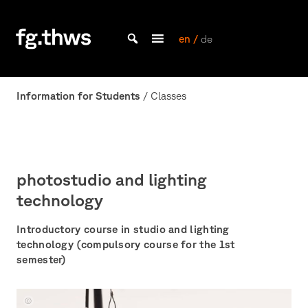
Skip
to
content
en /
de
Bachelor Kommunikationsdesign und Master Design & Information studieren
THWS
|
Information for Students
/ Classes
Fakultät
Gestaltung
Würzburg
photostudio and lighting
technology
Introductory course in studio and lighting
technology (compulsory course for the 1st
semester)