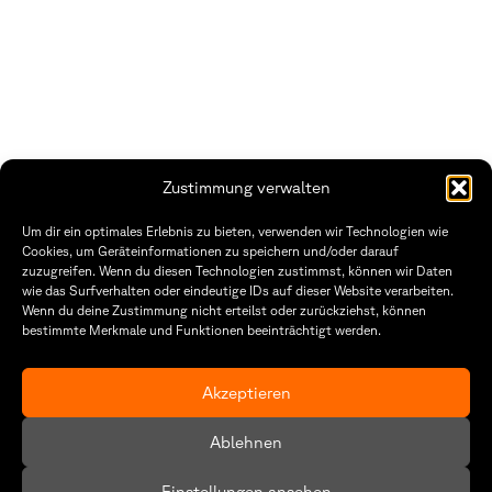
Zustimmung verwalten
THWS | Fakultät Gestaltung Würzburg
Um dir ein optimales Erlebnis zu bieten, verwenden wir Technologien wie
Technische Hochschule
Öffnungszeiten Dekanat
Cookies, um Geräteinformationen zu speichern und/oder darauf
Würzburg-Schweinfurt
Montag – Freitag
zuzugreifen. Wenn du diesen Technologien zustimmst, können wir Daten
Sanderheinrichsleitenweg 20
8:30 – 12:00
wie das Surfverhalten oder eindeutige IDs auf dieser Website verarbeiten.
97074 Würzburg
Dienstag & Donnerstag
Wenn du deine Zustimmung nicht erteilst oder zurückziehst, können
8:30 – 15:30
bestimmte Merkmale und Funktionen beeinträchtigt werden.
tel: +49 931 35 11 93 02
mail: dekanat.fg@thws.de
Raum: I.1.29
Kontakt
Akzeptieren
Datenschutzerklärung
Ablehnen
Cookie-Richtlinie (EU)
Einstellungen ansehen