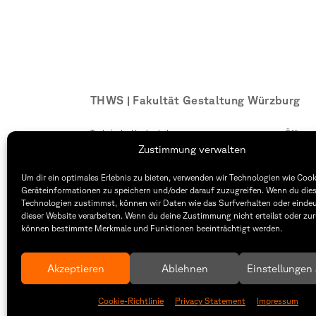
THWS | Fakultät Gestaltung Würzburg
Technische Hochschule
Öffnung
Würzburg-Schweinfurt
Montag –
Zustimmung verwalten
Sanderheinrichsleitenweg 20
8:30 – 1
97074 Würzburg
Dienstag
Um dir ein optimales Erlebnis zu bieten, verwenden wir Technologien wie Coo
8:30 – 1
Geräteinformationen zu speichern und/oder darauf zuzugreifen. Wenn du die
tel: +49 931 35 11 93 02
Technologien zustimmst, können wir Daten wie das Surfverhalten oder eindeu
mail: dekanat.fg@thws.de
Raum: I.
dieser Website verarbeiten. Wenn du deine Zustimmung nicht erteilst oder zur
können bestimmte Merkmale und Funktionen beeinträchtigt werden.
Akzeptieren
Ablehnen
Einstellungen
Cookie-Richtlinie
Privacy Statement
Impressum