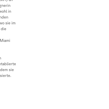
gnerin
wohl in
enden
wo sie im
 die
 Miami
m
etablierte
 dem sie
sierte.