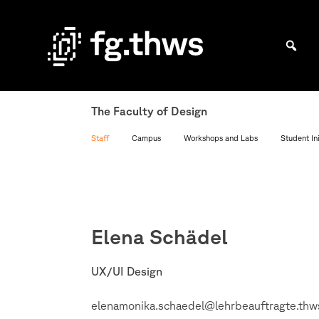
Skip
to
content
Bachelor Kommunikationsdesign und Master Design & Information studieren
THWS
|
The Faculty of Design
Fakultät
Staff
Campus
Workshops and Labs
Student Ini
Gestaltung
Würzburg
Elena Schädel
UX/UI Design
elenamonika.schaedel@lehrbeauftragte.thw