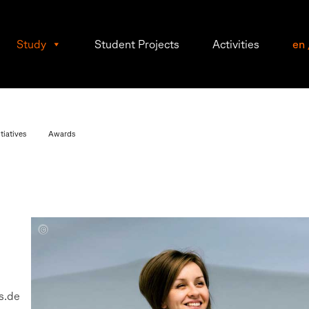
Study
Student Projects
Activities
en
tiatives
Awards
Elena
Schädel
s.de