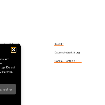
szeiten Dekanat
Kontakt
 Freitag
Datenschutzerklärung
2:00
 & Donnerstag
kies, um
Cookie-Richtlinie (EU)
5:30
sen
tige IDs auf
1.29
ückziehst,
 ansehen