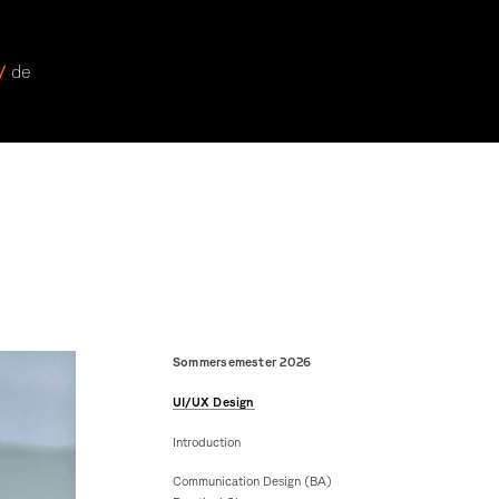
 /
de
Sommersemester 2026
UI/UX Design
Introduction
Communication Design (BA)