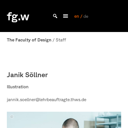
Skip
to
fg.w
content
en /
de
Bachelor Kommunikationsdesign und Master Design & Information studieren
The Faculty of Design
/ Staff
Janik Söllner
Illustration
jannik.soellner@lehrbeauftragte.thws.de
Lisa-
Marie