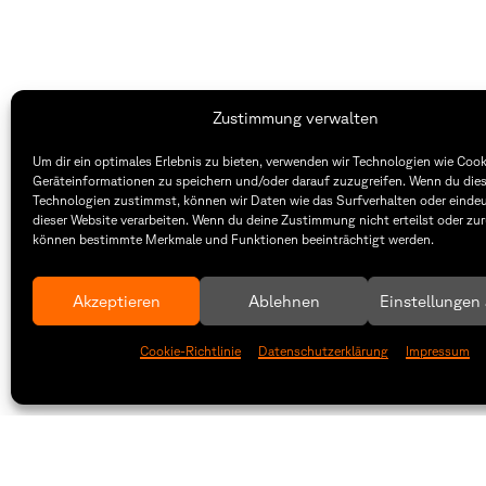
Zustimmung verwalten
Um dir ein optimales Erlebnis zu bieten, verwenden wir Technologien wie Coo
Fakultät Gestaltung Würzburg
Geräteinformationen zu speichern und/oder darauf zuzugreifen. Wenn du die
Technologien zustimmst, können wir Daten wie das Surfverhalten oder eindeu
dieser Website verarbeiten. Wenn du deine Zustimmung nicht erteilst oder zur
Technische Hochschule
Öffnung
können bestimmte Merkmale und Funktionen beeinträchtigt werden.
Würzburg-Schweinfurt
Montag –
Sanderheinrichsleitenweg 20
8:30 – 1
97074 Würzburg
Dienstag
Akzeptieren
Ablehnen
Einstellungen
8:30 – 1
tel: +49 931 35 11 93 02
Cookie-Richtlinie
Datenschutzerklärung
Impressum
mail: dekanat.fg@thws.de
Raum: I.