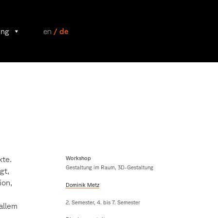
ung
en
/ de
kte.
Workshop
Gestaltung im Raum, 3D-Gestaltung
gt,
ion,
Dominik Metz
2. Semester, 4. bis 7. Semester
 allem