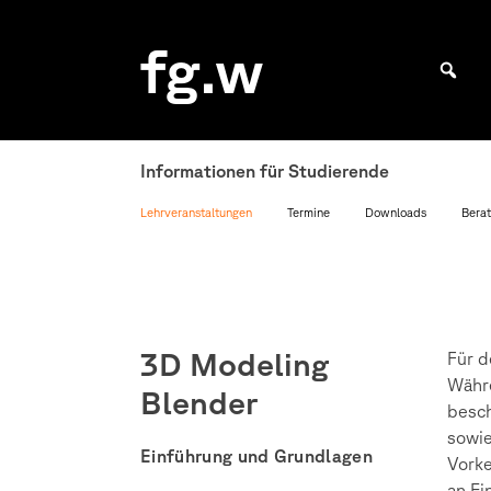
Skip
to
fg.w
content
Bachelor Kommunikationsdesign und Master Design & Information studieren
Informationen für Studierende
Lehrveranstaltungen
Termine
Downloads
Berat
3D Modeling
Für d
Währe
Blender
besch
sowie
Einführung und Grundlagen
Vorke
an Ei