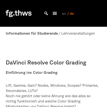
Skip
to
content
en
/ de
Bachelor Kommunikationsdesign und Master Design & Information studieren
Fakultät
Gestaltung
Informationen für Studierende
/ Lehrveranstaltungen
Würzburg
DaVinci Resolve Color Grading
Einführung ins Color Grading
Lift, Gamma, Gain? Nodes, Windows, Scopes? Primaries,
Secondaries, LUTs?
Noch nie gehört oder keine Ahnung wie das alles so
richtig funktioniert und welche Color Grading
Möglichkeiten uns DaVinci Resolve bietet?