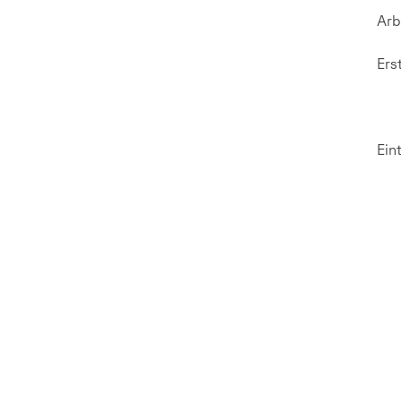
Arb
Ers
Ein