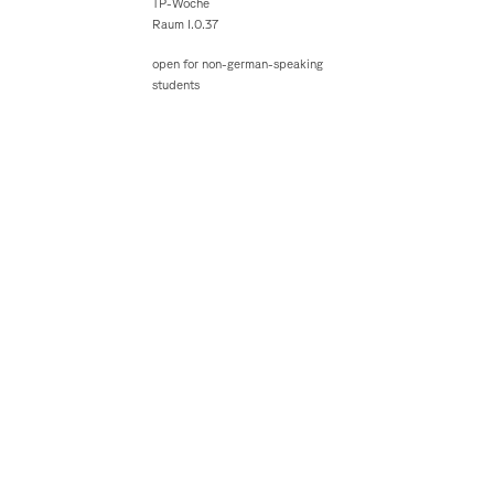
TP-Woche
Raum I.0.37
open for non-german-speaking
students