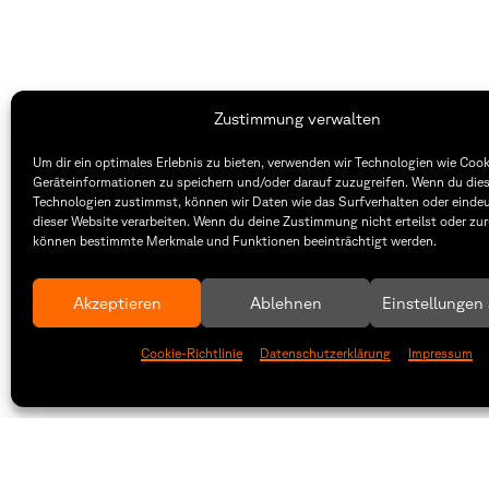
Zustimmung verwalten
Um dir ein optimales Erlebnis zu bieten, verwenden wir Technologien wie Coo
Fakultät Gestaltung Würzburg
Geräteinformationen zu speichern und/oder darauf zuzugreifen. Wenn du die
Technologien zustimmst, können wir Daten wie das Surfverhalten oder eindeu
dieser Website verarbeiten. Wenn du deine Zustimmung nicht erteilst oder zur
Technische Hochschule
Öffnung
können bestimmte Merkmale und Funktionen beeinträchtigt werden.
Würzburg-Schweinfurt
Montag –
Sanderheinrichsleitenweg 20
8:30 – 1
97074 Würzburg
Dienstag
Akzeptieren
Ablehnen
Einstellungen
8:30 – 1
tel: +49 931 35 11 93 02
Cookie-Richtlinie
Datenschutzerklärung
Impressum
mail: dekanat.fg@thws.de
Raum: I.