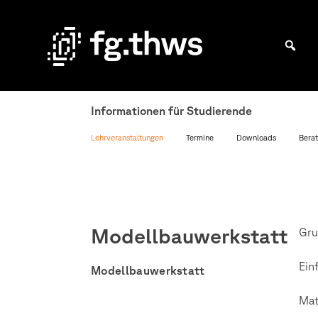
Skip
to
content
Bachelor Kommunikationsdesign und Master Design & Information studieren
Fakultät
Gestaltung
Informationen für Studierende
Würzburg
Lehrveranstaltungen
Termine
Downloads
Berat
Modellbauwerkstatt
Gru
Ein
Modellbauwerkstatt
Mat