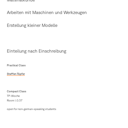
Arbeiten mit Maschinen und Werkzeugen
Erstellung kleiner Modelle
Einteilung nach Einschreibung
Practical Class
Steffen Töpfer
Compact Class
TP-Woche
Room I.0.37
open for non-german-speaking students