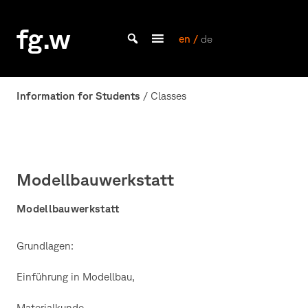
Skip
to
fg.w
content
en /
de
Bachelor Kommunikationsdesign und Master Design & Information studieren
Information for Students
/ Classes
Modellbauwerkstatt
Modellbauwerkstatt
Grundlagen:
Einführung in Modellbau,
Materialkunde