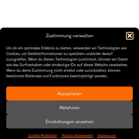
Zustimmung verwalten
THWS | Fakultät Gestaltung Würzburg
Um dir ein optimales Erlebnis zu bieten, verwenden wir Technologien wie
Technische Hochschule
Öffnungszeiten Dekanat
Cookies, um Geräteinformationen zu speichern und/oder darauf
Würzburg-Schweinfurt
Montag – Freitag
zuzugreifen. Wenn du diesen Technologien zustimmst, können wir Daten
Sanderheinrichsleitenweg 20
8:30 – 12:00
wie das Surfverhalten oder eindeutige IDs auf dieser Website verarbeiten.
97074 Würzburg
Dienstag & Donnerstag
Wenn du deine Zustimmung nicht erteilst oder zurückziehst, können
8:30 – 15:30
bestimmte Merkmale und Funktionen beeinträchtigt werden.
tel: +49 931 35 11 93 02
mail: dekanat.fg@thws.de
Raum: I.1.29
Kontakt
Akzeptieren
Datenschutzerklärung
Ablehnen
Cookie-Richtlinie (EU)
Einstellungen ansehen
Cookie-Richtlinie
Privacy Statement
Impressum