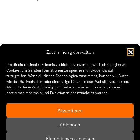
Zustimmung verwalten
Fakultät Gestaltung Würzburg
Um dir ein optimales Erlebnis zu bieten, verwenden wir Technologien wie
Cookies, um Geräteinformationen zu speichern und/oder darauf
Technische Hochschule
Öffnungszeiten Dekanat
zuzugreifen. Wenn du diesen Technologien zustimmst, können wir Daten
Würzburg-Schweinfurt
Montag – Freitag
wie das Surfverhalten oder eindeutige IDs auf dieser Website verarbeiten.
Sanderheinrichsleitenweg 20
8:30 – 12:00
Wenn du deine Zustimmung nicht erteilst oder zurückziehst, können
97074 Würzburg
Dienstag & Donnerstag
bestimmte Merkmale und Funktionen beeinträchtigt werden.
8:30 – 15:30
tel: +49 931 35 11 93 02
mail: dekanat.fg@thws.de
Raum: I.1.29
Akzeptieren
Kontakt
Datenschutz
Ablehnen
Cookie-Richtlinie (EU)
Einstellungen ansehen