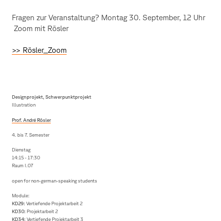
Fragen zur Veranstaltung? Montag 30. September, 12 Uhr
Zoom mit Rösler
>> Rösler_Zoom
Designprojekt, Schwerpunktprojekt
Illustration
Prof. André Rösler
4. bis 7. Semester
Dienstag
14:15 - 17:30
Raum I.07
open for non-german-speaking students
Module:
KD29:
Vertiefende Projektarbeit 2
KD30:
Projektarbeit 2
KD34:
Vertiefende Projektarbeit 3