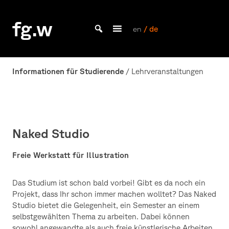
Skip
to
fg.w
content
en
/ de
Bachelor Kommunikationsdesign und Master Design & Information studieren
Informationen für Studierende
/ Lehrveranstaltungen
Naked Studio
Freie Werkstatt für Illustration
Das Studium ist schon bald vorbei! Gibt es da noch ein
Projekt, dass Ihr schon immer machen wolltet? Das Naked
Studio bietet die Gelegenheit, ein Semester an einem
selbstgewählten Thema zu arbeiten. Dabei können
sowohl angewandte als auch freie künstlerische Arbeiten