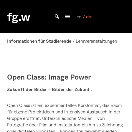
Skip
to
fg.w
content
en
/ de
Bachelor Kommunikationsdesign und Master Design & Information studieren
Informationen für Studierende
/ Lehrveranstaltungen
Open Class: Image Power
Zukunft der Bilder – Bilder der Zukunft
Open Class ist ein experimentelles Kursformat, das Raum
für eigene Projektideen und intensiven Austausch in der
Gruppe eröffnet. Unterschiedliche Medien – von
Fotografie über Film und Installation bis hin zu Zeichnung
oder digitalen Formaten – können frei gewählt werden.