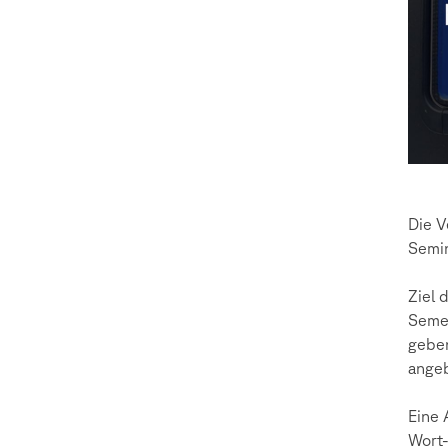
Die V
Semin
Ziel 
Semes
geben
ange
Eine 
Wort-