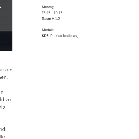
Montag
17:45 - 19:15
Raum H.1.2
Module:
KD5:
Praxisorientierung
kurzen
men.
en
ld zu
xis
nd:
lle