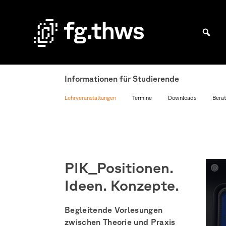
Skip
to
content
Bachelor Kommunikationsdesign und Master Design & Information studieren
Fakultät
Gestaltung
Informationen für Studierende
Würzburg
Lehrveranstaltungen
Termine
Downloads
Berat
PIK_Positionen.
carl
Ideen. Konzepte.
frech
Begleitende Vorlesungen
zwischen Theorie und Praxis